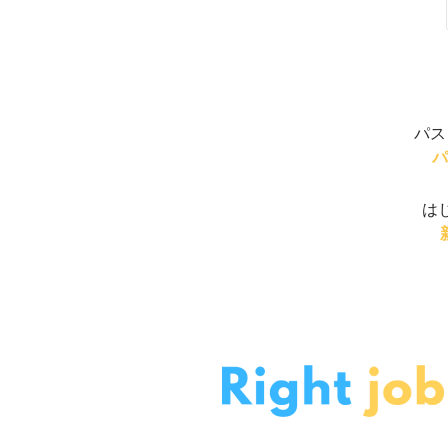
パス
パ
は