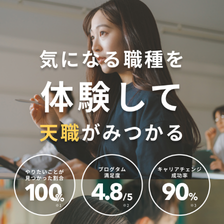
内
容
を
ス
キ
ッ
プ